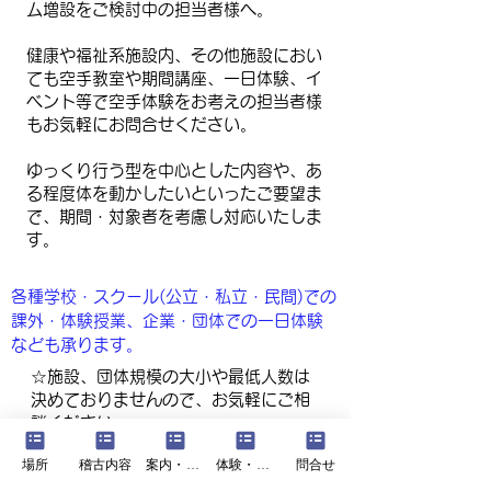
ム増設をご検討中の担当者様へ。
健康や福祉系施設内、その他施設におい
ても空手教室や期間講座、一日体験、イ
ベント等で空手体験をお考えの担当者様
もお気軽にお問合せください。
ゆっくり行う型を中心とした内容や、あ
る程度体を動かしたいといったご要望ま
で、期間・対象者を考慮し対応いたしま
す。
各種学校・スクール(公立・私立・民間)での
課外・体験授業、企業・団体での一日体験
なども承ります。
☆施設、団体規模の大小や最低人数は
決めておりませんので、お気軽にご相
談ください。
【メイン講師】 海外の小・中・高校や空手
場所
稽古内容
案内・費用
体験・見学
問合せ
道場、国内の保育園(複数)でのクラスや公