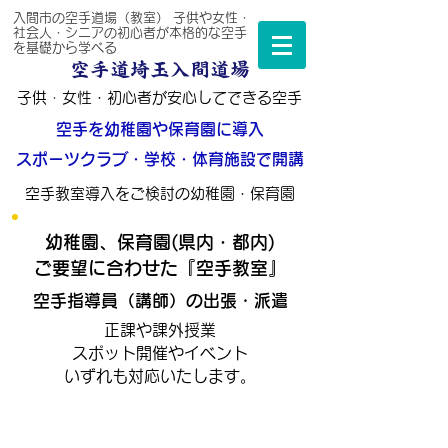
入間市の空手道場（教室） 子供や女性・
社会人・シニアの初心者が本格的な空手
を基礎から学べる
空手道埼玉入間道場
子供
・
女性・
初心者
が安心してできる空手
空手を幼稚園や保育園に導入
スポーツクラブ・学校・体育施設で開講
空手教室導入をご検討の幼稚園・保育園
幼稚園、保育園(県内・都内)
ご要望に合わせた『空手教室』
空手指導員（講師）の出張・派遣
正課や課外授業
スポット開催やイベント
いずれも対応いたします。